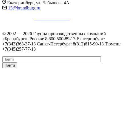
Екатеринбург, ул. Чебышева 4А
13@brandburg.ru
Информация на сайте не является публичной офертой в
соответствии с
п. 2 ст. 437 ГК РФ
.
Уточняйте стоимость,
наличие и комплектацию товара у менеджеров.
© 2002 — 2026 Группа производственных компаний
«Брендбург». Россия: 8 800 500-89-13 Екатеринбург:
+7(343)363-37-13 Санкт-Петербург: 8(812)615-90-13 Тюмень:
+7(345)257-77-13
Найти