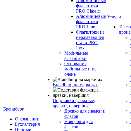
Алюминиевые
флагштоки
PRO Classic
Алюминиевые
Услуги
флагштоки
PRO Line
Текст
Флагштоки из
произ
нержавеющей
стали PRO
Inox
Мобильные
флагштоки
Основания
мобильные и не
очень
Brandburg на маркетах
Подставки флажные,
древки, навершия
Брендбург
Древко для знамен и
флагов
О компании
Навершия для
Бухгалтерия
флагов
Ценные