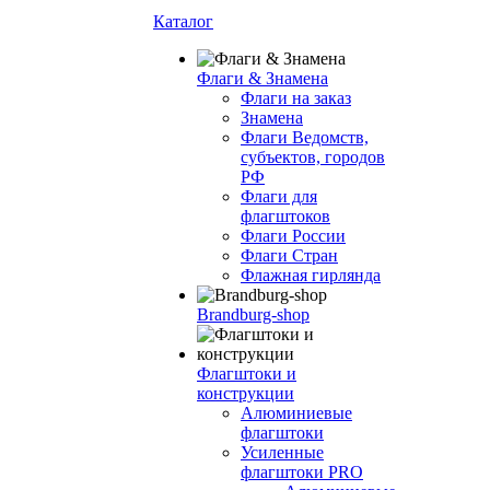
Каталог
Флаги & Знамена
Флаги на заказ
Знамена
Флаги Ведомств,
субъектов, городов
РФ
Флаги для
флагштоков
Флаги России
Флаги Стран
Флажная гирлянда
Brandburg-shop
Флагштоки и
конструкции
Алюминиевые
флагштоки
Усиленные
флагштоки PRO