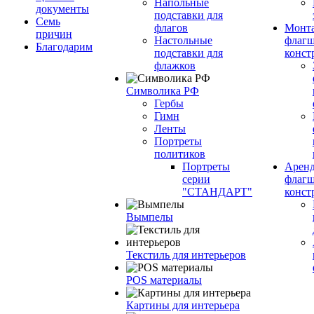
Напольные
документы
подставки для
Семь
флагов
Монт
причин
Настольные
флагш
Благодарим
подставки для
конст
флажков
Символика РФ
Гербы
Гимн
Ленты
Портреты
политиков
Портреты
Арен
серии
флагш
"СТАНДАРТ"
конст
Вымпелы
Текстиль для интерьеров
POS материалы
Картины для интерьера