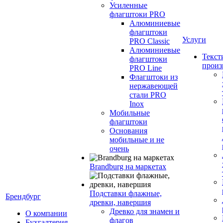
Усиленные
флагштоки PRO
Алюминиевые
флагштоки
Услуги
PRO Classic
Алюминиевые
Текст
флагштоки
произ
PRO Line
Флагштоки из
нержавеющей
стали PRO
Inox
Мобильные
флагштоки
Основания
мобильные и не
очень
Brandburg на маркетах
Подставки флажные,
Брендбург
древки, навершия
Древко для знамен и
О компании
флагов
Бухгалтерия