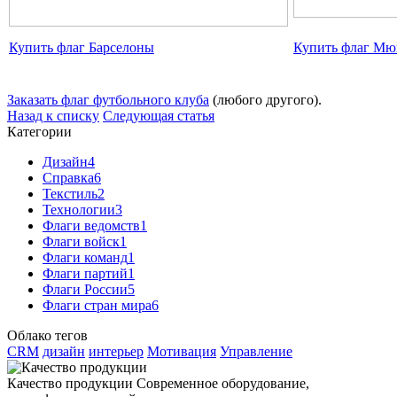
Купить флаг Барселоны
Купить флаг Мю
Заказать флаг футбольного клуба
(любого другого).
Назад к списку
Следующая статья
Категории
Дизайн
4
Справка
6
Текстиль
2
Технологии
3
Флаги ведомств
1
Флаги войск
1
Флаги команд
1
Флаги партий
1
Флаги России
5
Флаги стран мира
6
Облако тегов
CRM
дизайн
интерьер
Мотивация
Управление
Качество продукции
Современное оборудование,