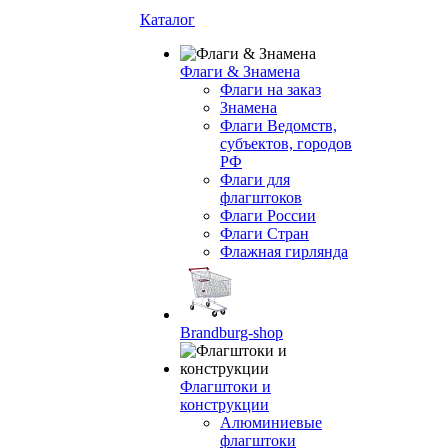
Каталог
Флаги & Знамена
Флаги на заказ
Знамена
Флаги Ведомств,
субъектов, городов
РФ
Флаги для
флагштоков
Флаги России
Флаги Стран
Флажная гирлянда
Brandburg-shop
Флагштоки и
конструкции
Алюминиевые
флагштоки