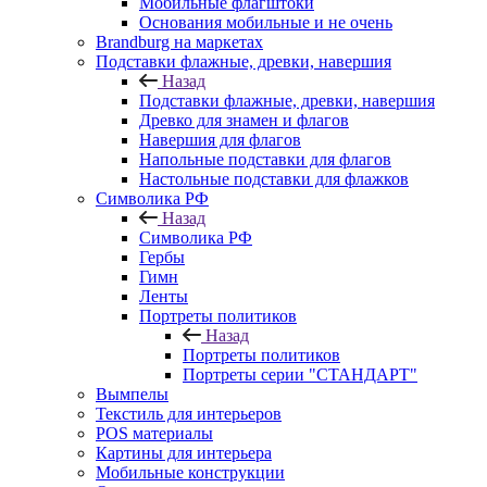
Мобильные флагштоки
Основания мобильные и не очень
Brandburg на маркетах
Подставки флажные, древки, навершия
Назад
Подставки флажные, древки, навершия
Древко для знамен и флагов
Навершия для флагов
Напольные подставки для флагов
Настольные подставки для флажков
Символика РФ
Назад
Символика РФ
Гербы
Гимн
Ленты
Портреты политиков
Назад
Портреты политиков
Портреты серии "СТАНДАРТ"
Вымпелы
Текстиль для интерьеров
POS материалы
Картины для интерьера
Мобильные конструкции