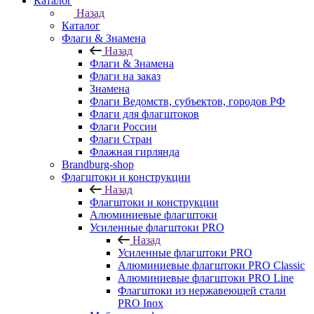
Каталог
Назад
Каталог
Флаги & Знамена
Назад
Флаги & Знамена
Флаги на заказ
Знамена
Флаги Ведомств, субъектов, городов РФ
Флаги для флагштоков
Флаги России
Флаги Стран
Флажная гирлянда
Brandburg-shop
Флагштоки и конструкции
Назад
Флагштоки и конструкции
Алюминиевые флагштоки
Усиленные флагштоки PRO
Назад
Усиленные флагштоки PRO
Алюминиевые флагштоки PRO Classic
Алюминиевые флагштоки PRO Line
Флагштоки из нержавеющей стали
PRO Inox