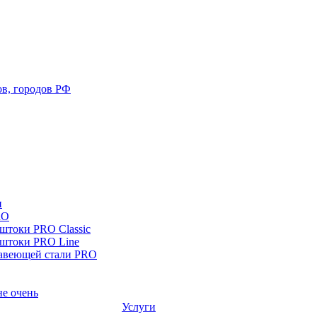
ов, городов РФ
и
RO
токи PRO Classic
штоки PRO Line
авеющей стали PRO
е очень
Услуги