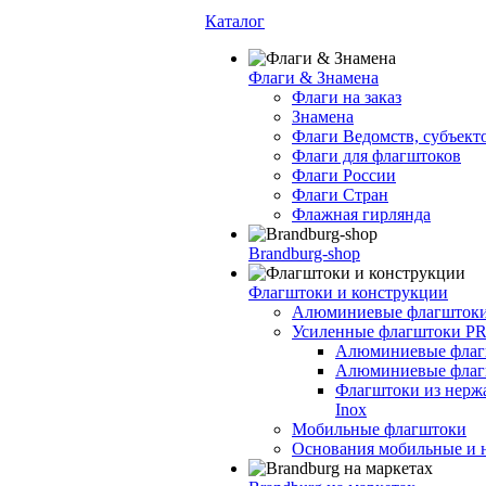
Каталог
Флаги & Знамена
Флаги на заказ
Знамена
Флаги Ведомств, субъект
Флаги для флагштоков
Флаги России
Флаги Стран
Флажная гирлянда
Brandburg-shop
Флагштоки и конструкции
Алюминиевые флагшток
Усиленные флагштоки P
Алюминиевые флагш
Алюминиевые флаг
Флагштоки из нерж
Inox
Мобильные флагштоки
Основания мобильные и н