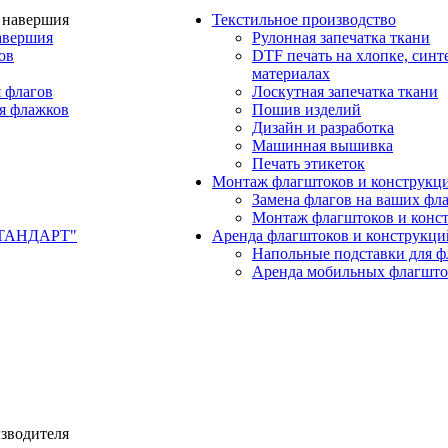
Текстильное производство
авершия
Рулонная запечатка ткани
ов
DTF печать на хлопке, синт
материалах
 флагов
Лоскутная запечатка ткани
я флажков
Пошив изделий
Дизайн и разработка
Машинная вышивка
Печать этикеток
Монтаж флагштоков и конструкц
Замена флагов на ваших фл
Монтаж флагштоков и конс
СТАНДАРТ"
Аренда флагштоков и конструкци
Напольные подставки для ф
Аренда мобильных флагшто