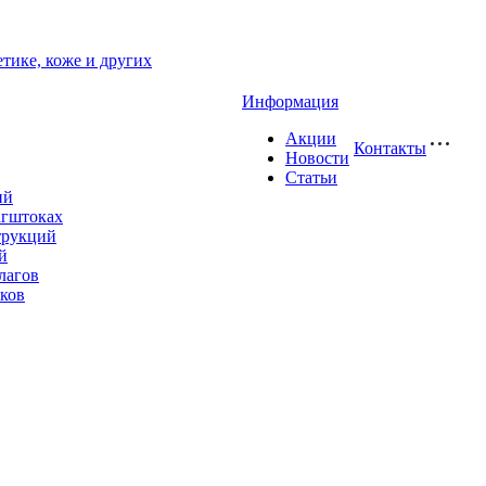
етике, коже и других
Информация
Акции
Контакты
Новости
Статьи
ий
агштоках
трукций
й
лагов
ков