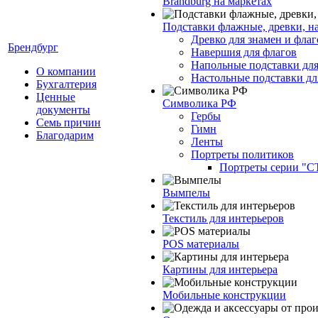
Brandburg на маркетах
Подставки флажные, древки, н
Древко для знамен и флаг
Брендбург
Навершия для флагов
Напольные подставки для
О компании
Настольные подставки дл
Бухгалтерия
Ценные
Символика РФ
документы
Гербы
Семь причин
Гимн
Благодарим
Ленты
Портреты политиков
Портреты серии "
Вымпелы
Текстиль для интерьеров
POS материалы
Картины для интерьера
Мобильные конструкции