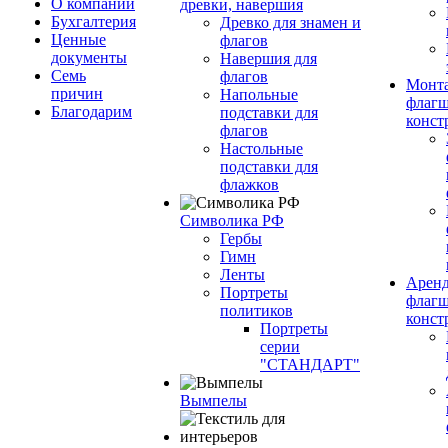
О компании
древки, навершия
Бухгалтерия
Древко для знамен и
Ценные
флагов
документы
Навершия для
Семь
флагов
Монт
причин
Напольные
флагш
Благодарим
подставки для
конст
флагов
Настольные
подставки для
флажков
Символика РФ
Гербы
Гимн
Ленты
Арен
Портреты
флагш
политиков
конст
Портреты
серии
"СТАНДАРТ"
Вымпелы