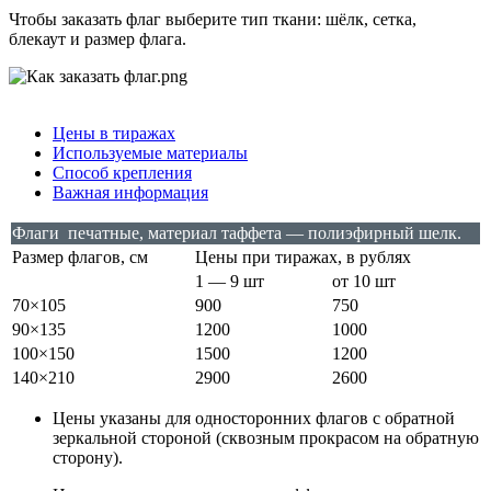
Чтобы заказать флаг выберите тип ткани: шёлк, сетка,
блекаут и размер флага.
Цены в тиражах
Используемые материалы
Способ крепления
Важная информация
Флаги печатные, материал таффета — полиэфирный шелк.
Размер флагов, см
Цены при тиражах, в рублях
1 — 9 шт
от 10 шт
70×105
900
750
90×135
1200
1000
100×150
1500
1200
140×210
2900
2600
Цены указаны для односторонних флагов с обратной
зеркальной стороной (сквозным прокрасом на обратную
сторону).