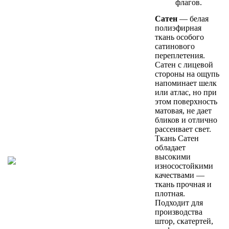
флагов.
Сатен
— белая
полиэфирная
ткань особого
сатинового
переплетения.
Сатен с лицевой
стороны на ощупь
напоминает шелк
или атлас, но при
этом поверхность
матовая, не дает
бликов и отлично
рассеивает свет.
Ткань Сатен
обладает
высокими
износостойкими
качествами —
ткань прочная и
плотная.
Подходит для
производства
штор, скатертей,