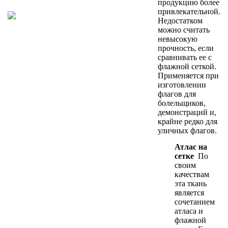
продукцию более
привлекательной.
Недостатком
можно считать
невысокую
прочность, если
сравнивать ее с
флажной сеткой.
Применяется при
изготовлении
флагов для
болельщиков,
демонстраций и,
крайне редко для
уличных флагов.
Атлас на
сетке
По
своим
качествам
эта ткань
является
сочетанием
атласа и
флажной