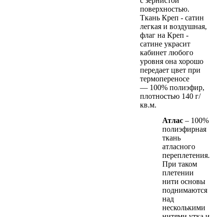
с зернистой
поверхностью.
Ткань Креп - сатин
легкая и воздушная,
флаг на Креп -
сатине украсит
кабинет любого
уровня она хорошо
передает цвет при
термопереносе
— 100% полиэфир,
плотностью 140 г/
кв.м.
Атлас
– 100%
полиэфирная
ткань
атласного
переплетения.
При таком
плетении
нити основы
поднимаются
над
несколькими
нитями утка и