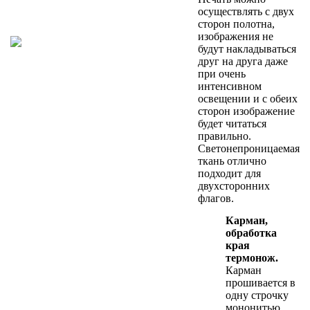
осуществлять с двух
сторон полотна,
изображения не
будут накладываться
друг на друга даже
при очень
интенсивном
освещении и с обеих
сторон изображение
будет читаться
правильно.
Светонепроницаемая
ткань отлично
подходит для
двухсторонних
флагов.
Карман,
обработка
края
термонож.
Карман
прошивается в
одну строчку
мононитью