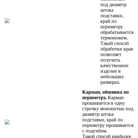
под диаметр
штока
подставки,
край по
периметру
обрабатывается
термоножем.
Такой способ
обработки края
позволяет
получить
качественное
изделие в
небольших
размерах.
Карман, обшивка по
периметру.
Карман
прошивается в одну
строчку мононитью под
диаметр штока
подставки, край по
периметру прошивается
с подгибом.
Такой способ наиболее