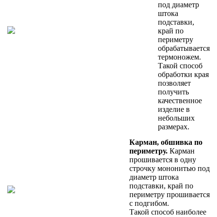
под диаметр
штока
подставки,
край по
периметру
обрабатывается
термоножем.
Такой способ
обработки края
позволяет
получить
качественное
изделие в
небольших
размерах.
Карман, обшивка по
периметру.
Карман
прошивается в одну
строчку мононитью под
диаметр штока
подставки, край по
периметру прошивается
с подгибом.
Такой способ наиболее