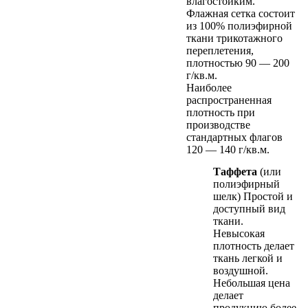
влагостойким.
Флажная сетка состоит
из 100% полиэфирной
ткани трикотажного
переплетения,
плотностью 90 — 200
г/кв.м.
Наиболее
распространенная
плотность при
производстве
стандартных флагов
120 — 140 г/кв.м.
Таффета
(или
полиэфирный
шелк) Простой и
доступный вид
ткани.
Невысокая
плотность делает
ткань легкой и
воздушной.
Небольшая цена
делает
продукцию более