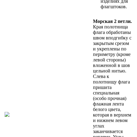
изделиях для
флагштоков.
Морская 2 петли.
Края полотнища
флага обработаны
швом вподгибку с
закрытым срезом
и укреплены по
периметру (кроме
левой стороны)
вложенной в шов
цельной нитью.
Слева к
полотнищу флага
пришита
специальная
(особо прочная)
флажная лента
белого цвета,
которая в верхнем
и нижнем левом
углах
заканчивается
петлями. Углы