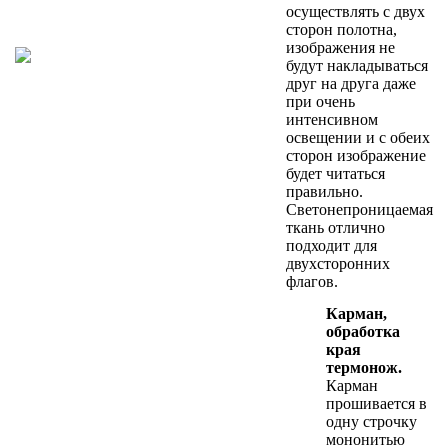
осуществлять с двух
сторон полотна,
изображения не
будут накладываться
друг на друга даже
при очень
интенсивном
освещении и с обеих
сторон изображение
будет читаться
правильно.
Светонепроницаемая
ткань отлично
подходит для
двухсторонних
флагов.
Карман,
обработка
края
термонож.
Карман
прошивается в
одну строчку
мононитью