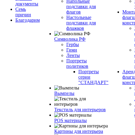
Напольные
документы
подставки для
Семь
флагов
Монт
причин
Настольные
флагш
Благодарим
подставки для
конст
флажков
Символика РФ
Гербы
Гимн
Ленты
Портреты
политиков
Портреты
Арен
серии
флагш
"СТАНДАРТ"
конст
Вымпелы
Текстиль для интерьеров
POS материалы
Картины для интерьера