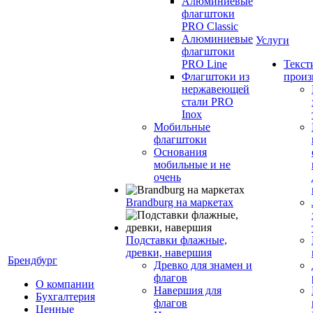
Алюминиевые
флагштоки
PRO Classic
Алюминиевые
Услуги
флагштоки
PRO Line
Текст
Флагштоки из
произ
нержавеющей
стали PRO
Inox
Мобильные
флагштоки
Основания
мобильные и не
очень
Brandburg на маркетах
Подставки флажные,
древки, навершия
Брендбург
Древко для знамен и
флагов
О компании
Навершия для
Бухгалтерия
флагов
Ценные