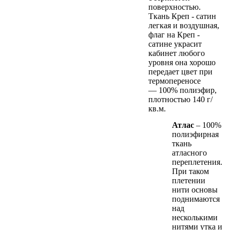
поверхностью.
Ткань Креп - сатин
легкая и воздушная,
флаг на Креп -
сатине украсит
кабинет любого
уровня она хорошо
передает цвет при
термопереносе
— 100% полиэфир,
плотностью 140 г/
кв.м.
Атлас
– 100%
полиэфирная
ткань
атласного
переплетения.
При таком
плетении
нити основы
поднимаются
над
несколькими
нитями утка и