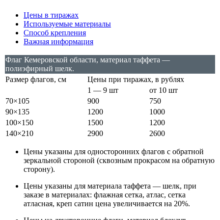
Цены в тиражах
Используемые материалы
Способ крепления
Важная информация
Флаг Кемеровской области, материал таффета —
полиэфирный шелк.
Размер флагов, см
Цены при тиражах, в рублях
1 — 9 шт
от 10 шт
70×105
900
750
90×135
1200
1000
100×150
1500
1200
140×210
2900
2600
Цены указаны для односторонних флагов с обратной
зеркальной стороной (сквозным прокрасом на обратную
сторону).
Цены указаны для материала таффета — шелк, при
заказе в материалах: флажная сетка, атлас, сетка
атласная, креп сатин цена увеличивается на 20%.