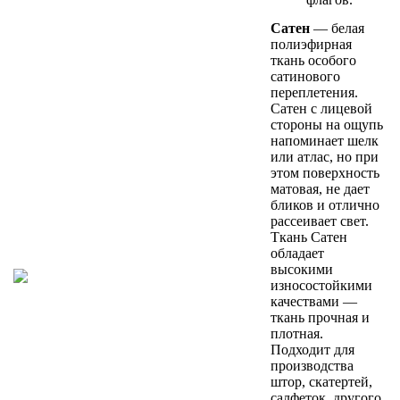
Сатен
— белая
полиэфирная
ткань особого
сатинового
переплетения.
Сатен с лицевой
стороны на ощупь
напоминает шелк
или атлас, но при
этом поверхность
матовая, не дает
бликов и отлично
рассеивает свет.
Ткань Сатен
обладает
высокими
износостойкими
качествами —
ткань прочная и
плотная.
Подходит для
производства
штор, скатертей,
салфеток, другого