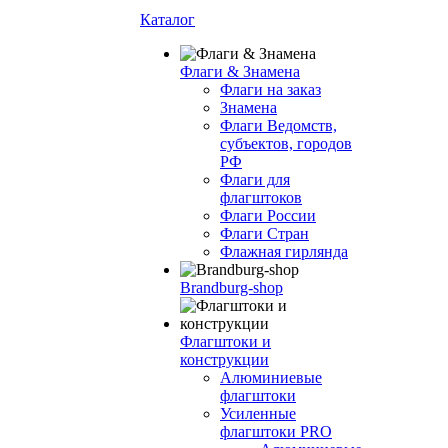
Каталог
Флаги & Знамена
Флаги на заказ
Знамена
Флаги Ведомств,
субъектов, городов
РФ
Флаги для
флагштоков
Флаги России
Флаги Стран
Флажная гирлянда
Brandburg-shop
Флагштоки и
конструкции
Алюминиевые
флагштоки
Усиленные
флагштоки PRO