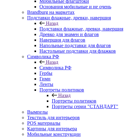
Мобильные флагштоки
Основания мобильные и не очень
Brandburg на маркетах
Подставки флажные, древки, навершия
Назад
Подставки флажные, древки, навершия
Древко для знамен и флагов
Навершия для флагов
Напольные подставки для флагов
Настольные подставки для флажков
Символика РФ
Назад
Символика РФ
Гербы
Гимн
Ленты
Портреты политиков
Назад
Портреты политиков
Портреты серии "СТАНДАРТ"
Вымпелы
Текстиль для интерьеров
POS материалы
Картины для интерьера
Мобильные конструкции