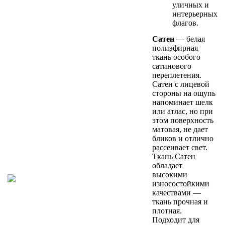
уличных и
интерьерных
флагов.
Сатен
— белая
полиэфирная
ткань особого
сатинового
переплетения.
Сатен с лицевой
стороны на ощупь
напоминает шелк
или атлас, но при
этом поверхность
матовая, не дает
бликов и отлично
рассеивает свет.
Ткань Сатен
обладает
высокими
износостойкими
качествами —
ткань прочная и
плотная.
Подходит для