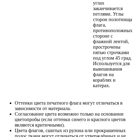
углах
заканчивается
петлями. Углы
сторон полотнища
флага,
противоположных
стороне с
флажной лентой,
прострочены
пятью строчками
под углом 45 град.
Используется для
вывешивания
флагов на
кораблях и
катерах.
Оттенки цвета печатного флага могут отличаться в
зависимости от материала.
Согласование цвета возможно только на основании
цветопробы (если оттенки синего и красного цветов
являются критичными).
Цвета флагов, сшитых из рулона или прокрашенных
полос ткани могут отличаться от утверждённых и не