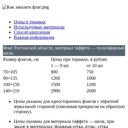
Цены в тиражах
Используемые материалы
Способ крепления
Важная информация
Флаг Ростовской области, материал таффета — полиэфирный
шелк.
Размер флагов, см
Цены при тиражах, в рублях
1 — 9 шт
от 10 шт
70×105
900
750
90×135
1200
1000
100×150
1500
1200
140×210
2900
2600
Цены указаны для односторонних флагов с обратной
зеркальной стороной (сквозным прокрасом на обратную
сторону).
Цены указаны для материала таффета — шелк, при
заказе в материалах: флажная сетка, атлас, сетка