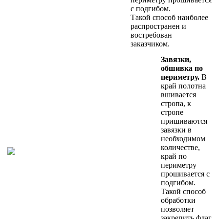
с подгибом.
Такой способ наиболее
распространен и
востребован
заказчиком.
Завязки,
обшивка по
периметру.
В
край полотна
вшивается
стропа, к
стропе
пришиваются
завязки в
необходимом
количестве,
край по
периметру
прошивается с
подгибом.
Такой способ
обработки
позволяет
закрепить флаг