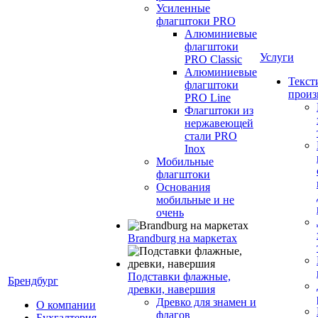
Усиленные
флагштоки PRO
Алюминиевые
флагштоки
Услуги
PRO Classic
Алюминиевые
Текст
флагштоки
произ
PRO Line
Флагштоки из
нержавеющей
стали PRO
Inox
Мобильные
флагштоки
Основания
мобильные и не
очень
Brandburg на маркетах
Подставки флажные,
Брендбург
древки, навершия
Древко для знамен и
О компании
флагов
Бухгалтерия