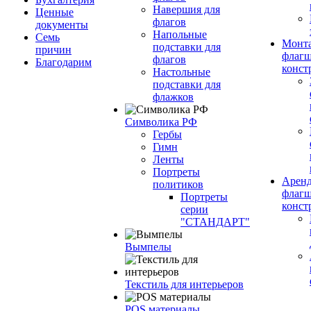
Навершия для
Ценные
флагов
документы
Напольные
Семь
Монт
подставки для
причин
флагш
флагов
Благодарим
конст
Настольные
подставки для
флажков
Символика РФ
Гербы
Гимн
Ленты
Портреты
Арен
политиков
флагш
Портреты
конст
серии
"СТАНДАРТ"
Вымпелы
Текстиль для интерьеров
POS материалы