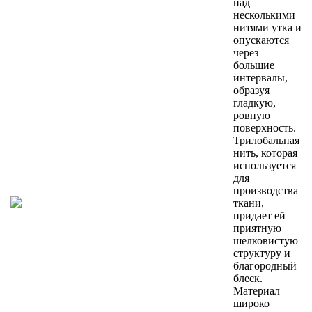
над
несколькими
нитями утка и
опускаются
через
большие
интервалы,
образуя
гладкую,
ровную
поверхность.
Трилобальная
нить, которая
используется
для
производства
ткани,
придает ей
приятную
шелковистую
структуру и
благородный
блеск.
Материал
широко