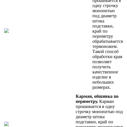
прошивается в
одну строчку
мононитью
под диаметр
штока
подставки,
край по
периметру
обрабатывается
термоножем.
Такой способ
обработки края
позволяет
получить
качественное
изделие в
небольших
размерах.
Карман, обшивка по
периметру.
Карман
прошивается в одну
строчку мононитью под
диаметр штока
подставки, край по
периметру прошивается