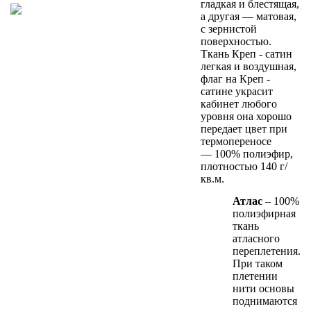
гладкая и блестящая,
а другая — матовая,
с зернистой
поверхностью.
Ткань Креп - сатин
легкая и воздушная,
флаг на Креп -
сатине украсит
кабинет любого
уровня она хорошо
передает цвет при
термопереносе
— 100% полиэфир,
плотностью 140 г/
кв.м.
Атлас
– 100%
полиэфирная
ткань
атласного
переплетения.
При таком
плетении
нити основы
поднимаются