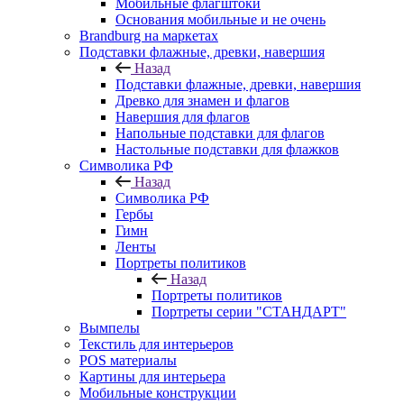
Мобильные флагштоки
Основания мобильные и не очень
Brandburg на маркетах
Подставки флажные, древки, навершия
Назад
Подставки флажные, древки, навершия
Древко для знамен и флагов
Навершия для флагов
Напольные подставки для флагов
Настольные подставки для флажков
Символика РФ
Назад
Символика РФ
Гербы
Гимн
Ленты
Портреты политиков
Назад
Портреты политиков
Портреты серии "СТАНДАРТ"
Вымпелы
Текстиль для интерьеров
POS материалы
Картины для интерьера
Мобильные конструкции