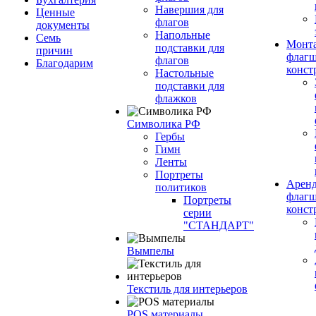
Навершия для
Ценные
флагов
документы
Напольные
Семь
Монт
подставки для
причин
флагш
флагов
Благодарим
конст
Настольные
подставки для
флажков
Символика РФ
Гербы
Гимн
Ленты
Портреты
Арен
политиков
флагш
Портреты
конст
серии
"СТАНДАРТ"
Вымпелы
Текстиль для интерьеров
POS материалы