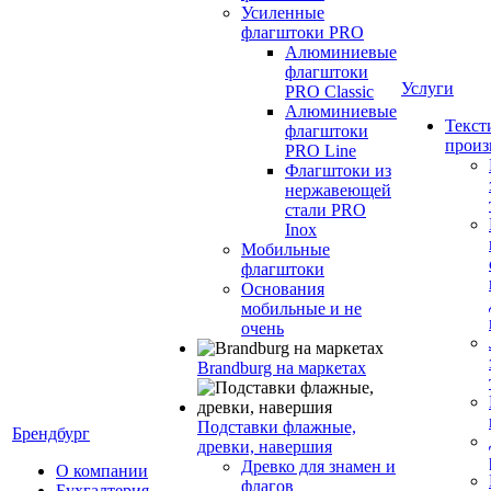
Усиленные
флагштоки PRO
Алюминиевые
флагштоки
Услуги
PRO Classic
Алюминиевые
Текст
флагштоки
произ
PRO Line
Флагштоки из
нержавеющей
стали PRO
Inox
Мобильные
флагштоки
Основания
мобильные и не
очень
Brandburg на маркетах
Подставки флажные,
Брендбург
древки, навершия
Древко для знамен и
О компании
флагов
Бухгалтерия