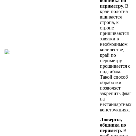
обшивка по
периметру.
В
край полотна
вшивается
стропа, к
стропе
пришиваются
завязки в
необходимом
количестве,
край по
периметру
прошивается с
подгибом.
Такой способ
обработки
позволяет
закрепить флаг
на
нестандартных
конструкциях.
Люверсы,
обшивка по
периметр.
В
край полотна