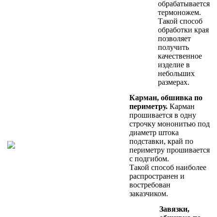
обрабатывается
термоножем.
Такой способ
обработки края
позволяет
получить
качественное
изделие в
небольших
размерах.
Карман, обшивка по
периметру.
Карман
прошивается в одну
строчку мононитью под
диаметр штока
подставки, край по
периметру прошивается
с подгибом.
Такой способ наиболее
распространен и
востребован
заказчиком.
Завязки,