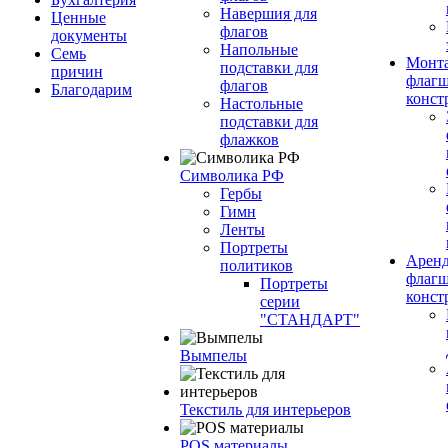
Навершия для
Ценные
флагов
документы
Напольные
Семь
Монт
подставки для
причин
флагш
флагов
Благодарим
конст
Настольные
подставки для
флажков
Символика РФ
Гербы
Гимн
Ленты
Портреты
Арен
политиков
флагш
Портреты
конст
серии
"СТАНДАРТ"
Вымпелы
Текстиль для интерьеров
POS материалы