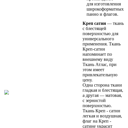
для изготовления
широкоформатных
панно и флагов.
Креп сатин
— ткань
с блестящей
поверхностью для
универсального
применения. Ткань
Креп-сатин
напоминает по
внешнему виду
Ткань Атлас, при
этом имеет
привлекательную
цену.
Одна сторона ткани
гладкая и блестящая,
а другая — матовая,
с зернистой
поверхностью.
Ткань Креп - сатин
легкая и воздушная,
флаг на Креп -
сатине украсит