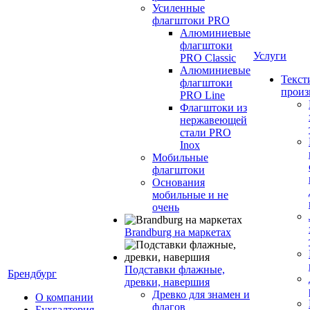
Усиленные
флагштоки PRO
Алюминиевые
флагштоки
Услуги
PRO Classic
Алюминиевые
Текст
флагштоки
произ
PRO Line
Флагштоки из
нержавеющей
стали PRO
Inox
Мобильные
флагштоки
Основания
мобильные и не
очень
Brandburg на маркетах
Подставки флажные,
Брендбург
древки, навершия
Древко для знамен и
О компании
флагов
Бухгалтерия