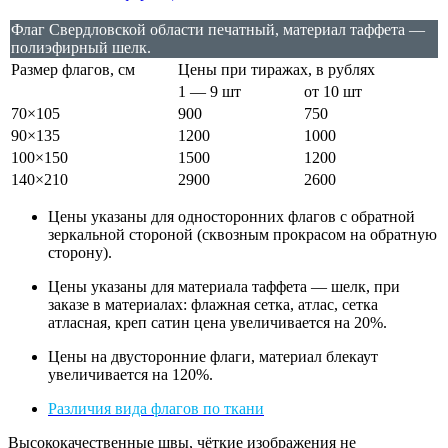
Флаг Свердловской области печатный, материал таффета —
полиэфирный шелк.
Размер флагов, см
Цены при тиражах, в рублях
1 — 9 шт
от 10 шт
70×105
900
750
90×135
1200
1000
100×150
1500
1200
140×210
2900
2600
Цены указаны для односторонних флагов с обратной
зеркальной стороной (сквозным прокрасом на обратную
сторону).
Цены указаны для материала таффета — шелк, при
заказе в материалах: флажная сетка, атлас, сетка
атласная, креп сатин цена увеличивается на 20%.
Цены на двусторонние флаги, материал блекаут
увеличивается на 120%.
Различия вида флагов по ткани
Высококачественные швы, чёткие изображения не