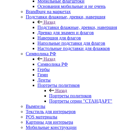
Мобильные флагштоки
Основания мобильные и не очень
Brandburg на маркетах
Подставки флажные, древки, навершия
Назад
Подставки флажные, древки, навершия
Древко для знамен и флагов
Навершия для флагов
Напольные подставки для флагов
Настольные подставки для флажков
Символика РФ
Назад
Символика РФ
Гербы
Гимн
Ленты
Портреты политиков
Назад
Портреты политиков
Портреты серии "СТАНДАРТ"
Вымпелы
Текстиль для интерьеров
POS материалы
Картины для интерьера
Мобильные конструкции