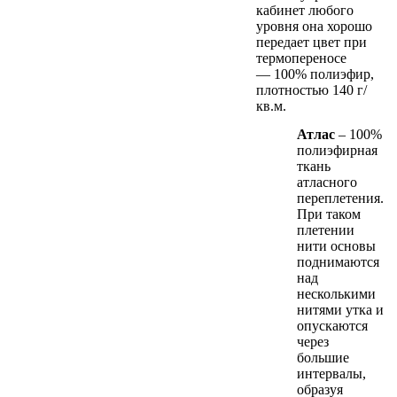
кабинет любого
уровня она хорошо
передает цвет при
термопереносе
— 100% полиэфир,
плотностью 140 г/
кв.м.
Атлас
– 100%
полиэфирная
ткань
атласного
переплетения.
При таком
плетении
нити основы
поднимаются
над
несколькими
нитями утка и
опускаются
через
большие
интервалы,
образуя