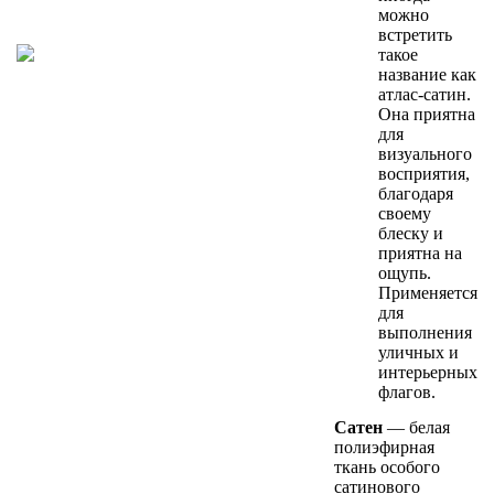
можно
встретить
такое
название как
атлас-сатин.
Она приятна
для
визуального
восприятия,
благодаря
своему
блеску и
приятна на
ощупь.
Применяется
для
выполнения
уличных и
интерьерных
флагов.
Сатен
— белая
полиэфирная
ткань особого
сатинового