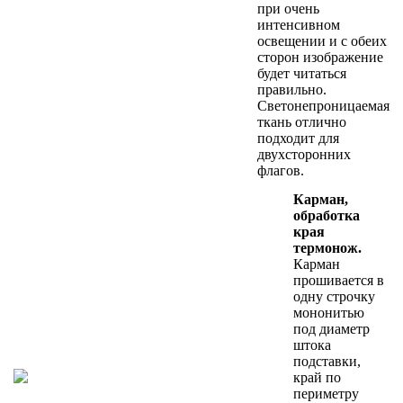
при очень
интенсивном
освещении и с обеих
сторон изображение
будет читаться
правильно.
Светонепроницаемая
ткань отлично
подходит для
двухсторонних
флагов.
Карман,
обработка
края
термонож.
Карман
прошивается в
одну строчку
мононитью
под диаметр
штока
подставки,
край по
периметру