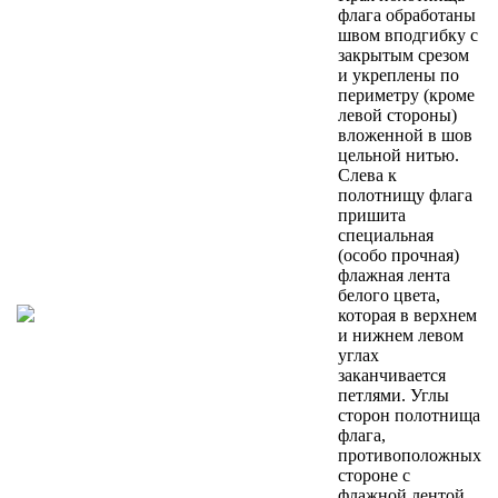
флага обработаны
швом вподгибку с
закрытым срезом
и укреплены по
периметру (кроме
левой стороны)
вложенной в шов
цельной нитью.
Слева к
полотнищу флага
пришита
специальная
(особо прочная)
флажная лента
белого цвета,
которая в верхнем
и нижнем левом
углах
заканчивается
петлями. Углы
сторон полотнища
флага,
противоположных
стороне с
флажной лентой,