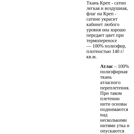
Ткань Креп - сатин
легкая и воздушная,
флаг на Креп -
сатине украсит
кабинет любого
уровня она хорошо
передает цвет при
термопереносе
— 100% полиэфир,
плотностью 140 г/
кв.м.
Атлас
– 100%
полиэфирная
ткань
атласного
переплетения.
При таком
плетении
нити основы
поднимаются
над
несколькими
нитями утка и
опускаются