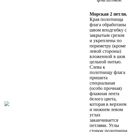
Морская 2 петли.
Края полотнища
флага обработаны
швом вподгибку с
закрытым срезом
и укреплены по
периметру (кроме
левой стороны)
вложенной в шов
цельной нитью.
Слева к
полотнищу флага
пришита
специальная
(особо прочная)
флажная лента
белого цвета,
которая в верхнем
и нижнем левом
углах
заканчивается
петлями. Углы
сторон полотнища