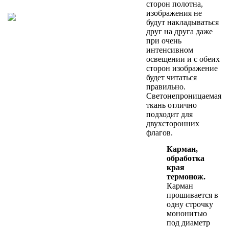
сторон полотна,
изображения не
будут накладываться
друг на друга даже
при очень
интенсивном
освещении и с обеих
сторон изображение
будет читаться
правильно.
Светонепроницаемая
ткань отлично
подходит для
двухсторонних
флагов.
Карман,
обработка
края
термонож.
Карман
прошивается в
одну строчку
мононитью
под диаметр