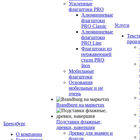
Усиленные
флагштоки PRO
Алюминиевые
флагштоки
Услуги
PRO Classic
Алюминиевые
Текст
флагштоки
произ
PRO Line
Флагштоки из
нержавеющей
стали PRO
Inox
Мобильные
флагштоки
Основания
мобильные и не
очень
Brandburg на маркетах
Подставки флажные,
Брендбург
древки, навершия
Древко для знамен и
О компании
флагов
Бухгалтерия