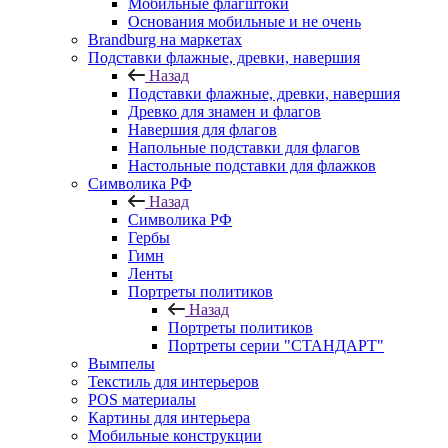
Мобильные флагштоки
Основания мобильные и не очень
Brandburg на маркетах
Подставки флажные, древки, навершия
Назад
Подставки флажные, древки, навершия
Древко для знамен и флагов
Навершия для флагов
Напольные подставки для флагов
Настольные подставки для флажков
Символика РФ
Назад
Символика РФ
Гербы
Гимн
Ленты
Портреты политиков
Назад
Портреты политиков
Портреты серии "СТАНДАРТ"
Вымпелы
Текстиль для интерьеров
POS материалы
Картины для интерьера
Мобильные конструкции