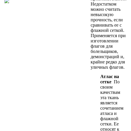
Недостатком
можно считать
невысокую
прочность, если
сравнивать ее с
флажной сеткой.
Применяется при
изготовлении
флагов для
болельщиков,
демонстраций и,
крайне редко для
уличных флагов.
Атлас на
сетке
По
своим
качествам
эта ткань
является
сочетанием
атласа и
флажной
сетки. Ее
относят к