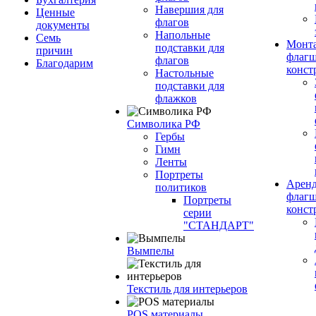
Навершия для
Ценные
флагов
документы
Напольные
Семь
Монт
подставки для
причин
флагш
флагов
Благодарим
конст
Настольные
подставки для
флажков
Символика РФ
Гербы
Гимн
Ленты
Портреты
Арен
политиков
флагш
Портреты
конст
серии
"СТАНДАРТ"
Вымпелы
Текстиль для интерьеров
POS материалы