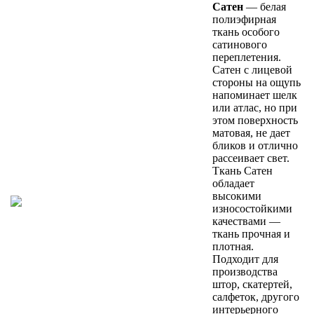
Сатен
— белая
полиэфирная
ткань особого
сатинового
переплетения.
Сатен с лицевой
стороны на ощупь
напоминает шелк
или атлас, но при
этом поверхность
матовая, не дает
бликов и отлично
рассеивает свет.
Ткань Сатен
обладает
высокими
износостойкими
качествами —
ткань прочная и
плотная.
Подходит для
производства
штор, скатертей,
салфеток, другого
интерьерного