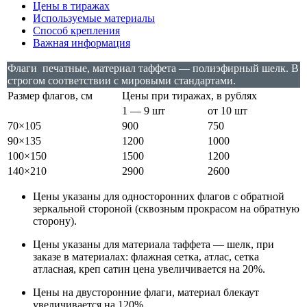
Цены в тиражах
Используемые материалы
Способ крепления
Важная информация
Флаги печатные, материал таффета — полиэфирный шелк. В
строгом соответствии с мировыми стандартами.
Размер флагов, см
Цены при тиражах, в рублях
1 — 9 шт
от 10 шт
70×105
900
750
90×135
1200
1000
100×150
1500
1200
140×210
2900
2600
Цены указаны для односторонних флагов с обратной
зеркальной стороной (сквозным прокрасом на обратную
сторону).
Цены указаны для материала таффета — шелк, при
заказе в материалах: флажная сетка, атлас, сетка
атласная, креп сатин цена увеличивается на 20%.
Цены на двусторонние флаги, материал блекаут
увеличивается на 120%.